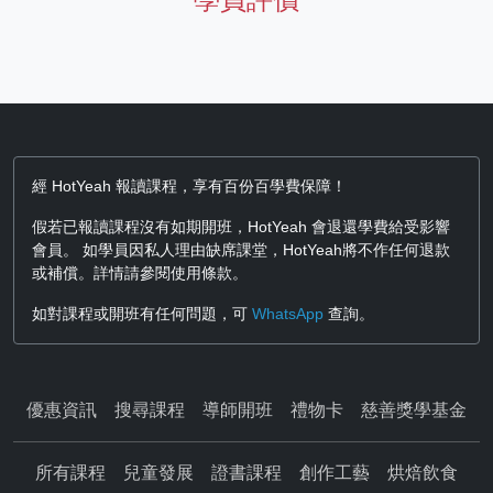
經 HotYeah 報讀課程，享有百份百學費保障！
假若已報讀課程沒有如期開班，HotYeah 會退還學費給受影響
會員。 如學員因私人理由缺席課堂，HotYeah將不作任何退款
或補償。詳情請參閱使用條款。
如對課程或開班有任何問題，可
WhatsApp
查詢。
優惠資訊
搜尋課程
導師開班
禮物卡
慈善獎學基金
所有課程
兒童發展
證書課程
創作工藝
烘焙飲食