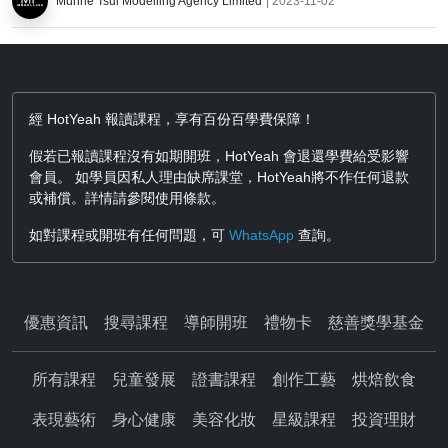
Murine Tsui Modelling Agency Limited
| 2023-11-02
經 HotYeah 報讀課程，享有百份百學費保障！
假若已報讀課程沒有如期開班，HotYeah 會退還學費給受影響
會員。 如學員因私人理由缺席課堂，HotYeah將不作任何退款
或補償。詳情請參閱使用條款。
如對課程或開班有任何問題，可
WhatsApp
查詢。
優惠資訊
搜尋課程
導師開班
禮物卡
慈善獎學基金
所有課程
兒童發展
證書課程
創作工藝
烘焙飲食
表現藝術
身心健康
美容化妝
星級課程
投資理財