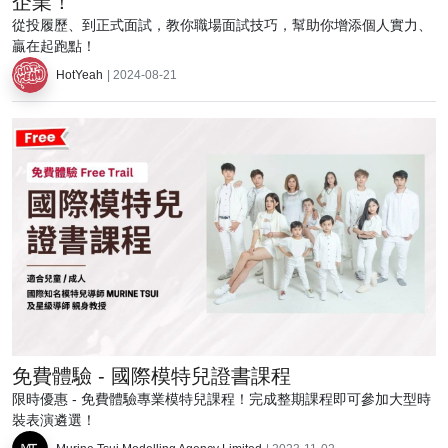
企業！
從投履歷、到正式面試，教你職場面試技巧，幫助你增添個人實力、
贏在起跑點！
HotYeah
| 2024-08-21
免費體驗 - 國際模特兒證書課程
限時優惠 - 免費體驗專業模特兒課程！完成整期課程即可參加大型時
裝表演遴選！