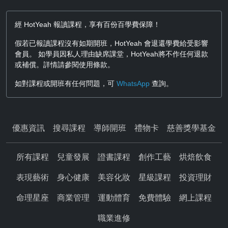
經 HotYeah 報讀課程，享有百份百學費保障！
假若已報讀課程沒有如期開班，HotYeah 會退還學費給受影響
會員。 如學員因私人理由缺席課堂，HotYeah將不作任何退款
或補償。詳情請參閱使用條款。
如對課程或開班有任何問題，可
WhatsApp
查詢。
優惠資訊
搜尋課程
導師開班
禮物卡
慈善獎學基金
所有課程
兒童發展
證書課程
創作工藝
烘焙飲食
表現藝術
身心健康
美容化妝
星級課程
投資理財
命理星座
商業管理
運動體育
免費體驗
網上課程
職業進修