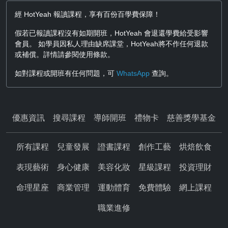
經 HotYeah 報讀課程，享有百份百學費保障！
假若已報讀課程沒有如期開班，HotYeah 會退還學費給受影響
會員。 如學員因私人理由缺席課堂，HotYeah將不作任何退款
或補償。詳情請參閱使用條款。
如對課程或開班有任何問題，可
WhatsApp
查詢。
優惠資訊
搜尋課程
導師開班
禮物卡
慈善獎學基金
所有課程
兒童發展
證書課程
創作工藝
烘焙飲食
表現藝術
身心健康
美容化妝
星級課程
投資理財
命理星座
商業管理
運動體育
免費體驗
網上課程
職業進修