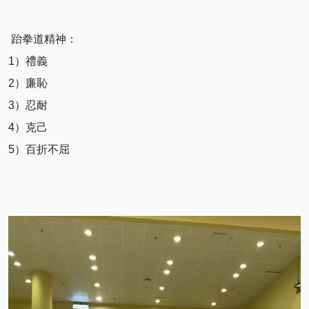
 跆拳道精神：
1）禮義
2）廉恥
3）忍耐
4）克己
5）百折不屈