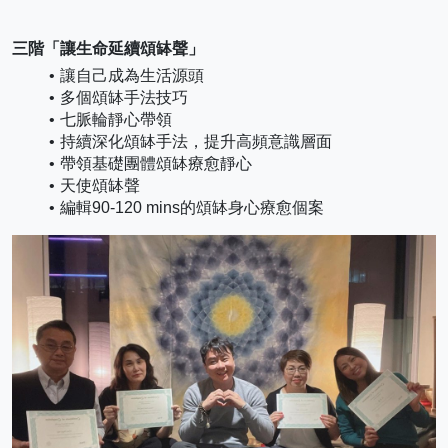
三階「讓生命延續頌缽聲」
讓自己成為生活源頭
多個頌缽手法技巧
七脈輪靜心帶領
持續深化頌缽手法，提升高頻意識層面
帶領基礎團體頌缽療愈靜心
天使頌缽聲
編輯90-120 mins的頌缽身心療愈個案