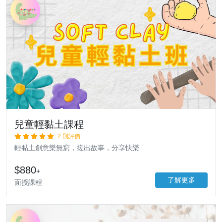
兒童輕黏土課程
2 則評價
輕黏土創意樂無窮，搓出故事，分享快樂
$880
+
了解更多
面授課程