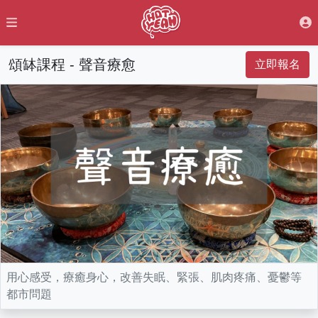
頌缽課程 - 聲音療愈
立即報名
用心感受，療癒身心，改善失眠、緊張、肌肉疼痛、憂鬱等
都市問題