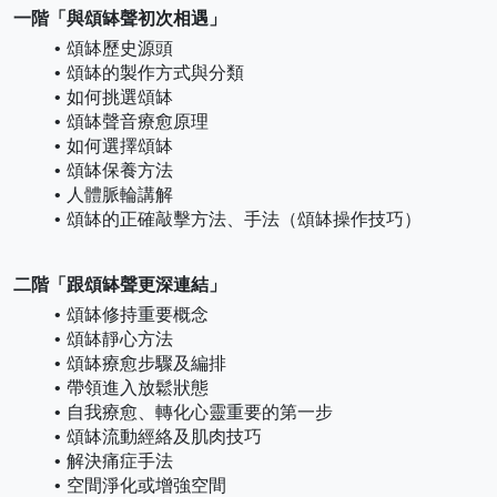
一階「與頌缽聲初次相遇」
頌缽歷史源頭
頌缽的製作方式與分類
如何挑選頌缽
頌缽聲音療愈原理
如何選擇頌缽
頌缽保養方法
人體脈輪講解
頌缽的正確敲擊方法、手法（頌缽操作技巧）
二階「跟頌缽聲更深連結」
頌缽修持重要概念
頌缽靜心方法
頌缽療愈步驟及編排
帶領進入放鬆狀態
自我療愈、轉化心靈重要的第一步
頌缽流動經絡及肌肉技巧
解決痛症手法
空間淨化或增強空間