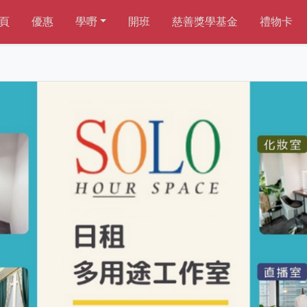
頁
優惠
學嘢
開班
慈善獎學基金
禮物卡