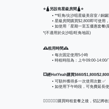
⭐🛕另設有星級房間🛕⭐
**旺角/尖沙咀星級美容室 / 
星級房間購買$2,800即可使用
如使用「星期一至五優惠套餐(星
*(不適用於尖沙咀/旺角地區)
🕰️租用時間🕰️
每次固定使用5小時
時租時段為：上午09:00-14:00/下午
💥經HotYeah購買$660/$1,800/$2,
可額外獲得多一次使用次數 ✅
如使用下午時段，可免費延長使用
💁🏻‍♀️💁🏻‍♂️購買時租套餐之後，切記將收據