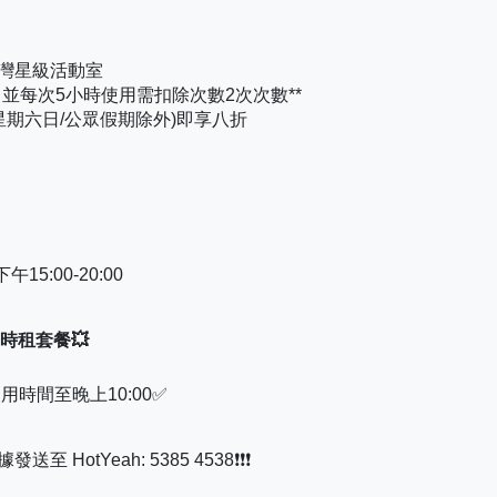
銅鑼灣星級活動室
，並每次5小時使用需扣除次數2次次數**
期六日/公眾假期除外)即享八折
15:00-20:00
800時租套餐💥
時間至晚上10:00✅
發送至 HotYeah: 5385 4538❗❗❗