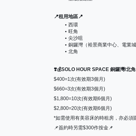
📍租用地區📍
西環
旺角
尖沙咀
銅鑼灣（裕景商業中心、電業
北角
❣️💰SOLO HOUR SPACE 銅鑼灣/北
$400=1次(有效期3個月)
$660=3次(有效期3個月)
$1,800=10次(有效期6個月)
$2,800=20次(有效期6個月)
*如需使用有美容床的時租房，亦必須購買
📌簽約時另需$300作按金📌