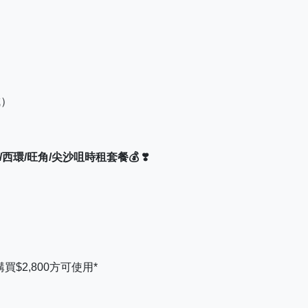
城）
角/西環/旺角/尖沙咀時租套餐💰 ❣️
$2,800方可使用*