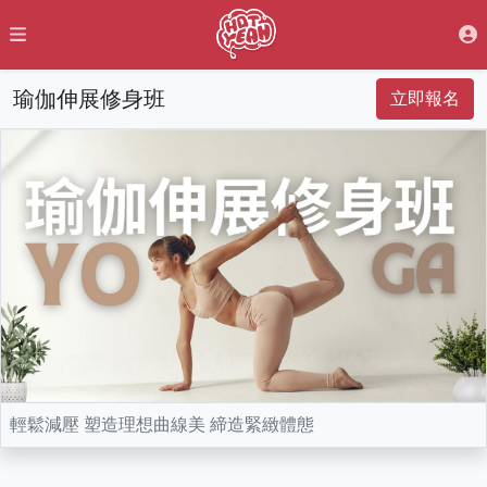
瑜伽伸展修身班
立即報名
輕鬆減壓 塑造理想曲線美 締造緊緻體態