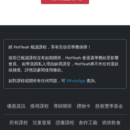
經 HotYeah 報讀課程，享有百份百學費保障！
假若已報讀課程沒有如期開班，HotYeah 會退還學費給受影響
會員。 如學員因私人理由缺席課堂，HotYeah將不作任何退款
或補償。詳情請參閱使用條款。
如對課程或開班有任何問題，可
WhatsApp
查詢。
優惠資訊
搜尋課程
導師開班
禮物卡
慈善獎學基金
所有課程
兒童發展
證書課程
創作工藝
烘焙飲食