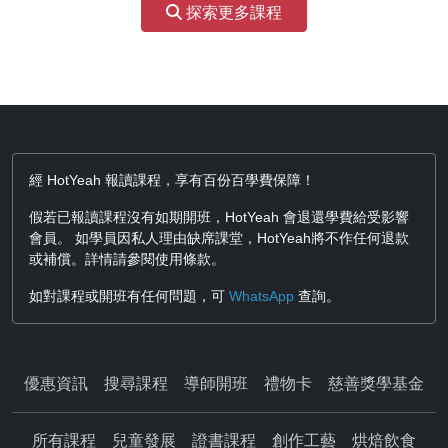
探索更多課程
經 HotYeah 報讀課程，享有百份百學費保障！
假若已報讀課程沒有如期開班，HotYeah 會退還學費給受影響
會員。 如學員因私人理由缺席課堂，HotYeah將不作任何退款
或補償。詳情請參閱使用條款。
如對課程或開班有任何問題，可
WhatsApp
查詢。
優惠資訊
搜尋課程
導師開班
禮物卡
慈善獎學基金
所有課程
兒童發展
證書課程
創作工藝
烘焙飲食