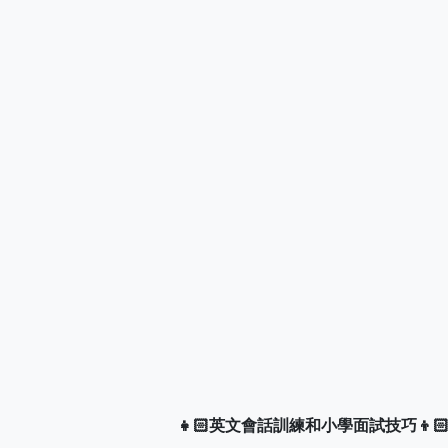
👧🏻英文會話訓練和小學面試技巧👦