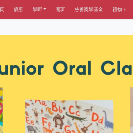
頁
優惠
學嘢
開班
慈善獎學基金
禮物卡