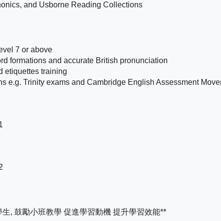
, and Usborne Reading Collections
evel 7 or above
rd formations and accurate British pronunciation
 etiquettes training
ns e.g. Trinity exams and Cambridge English Assessment Move
1
2
生, 鼓勵小班教學 促進學習動機 提升學習效能**