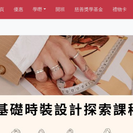
頁
優惠
學嘢
開班
慈善獎學基金
禮物卡