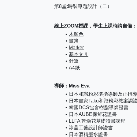
第8堂:時裝專題設計（二）
線上ZOOM授課，學生上課時請自備：
木顏色
畫簿
Marker
基本文具
針筆
A4紙
導師：Miss Eva
日本和諧粉彩準指導師及正指
日本畫家Taku和諧粉彩教案認
韓國DCS協會樹脂導師證書
日本AUBE保鲜花證書
LLFA 乾燥花基礎證書課程
冰晶工藝設計師證書
日本酒精墨水證書