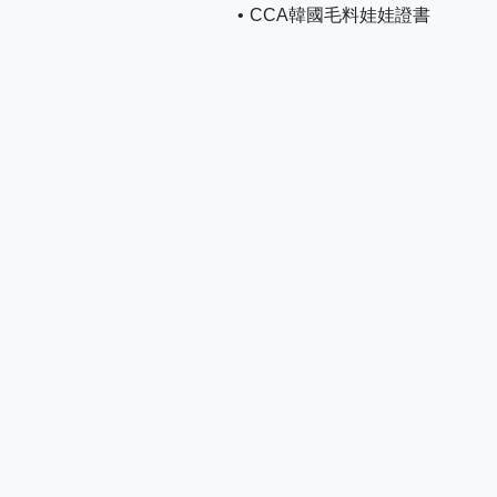
CCA韓國毛料娃娃證書