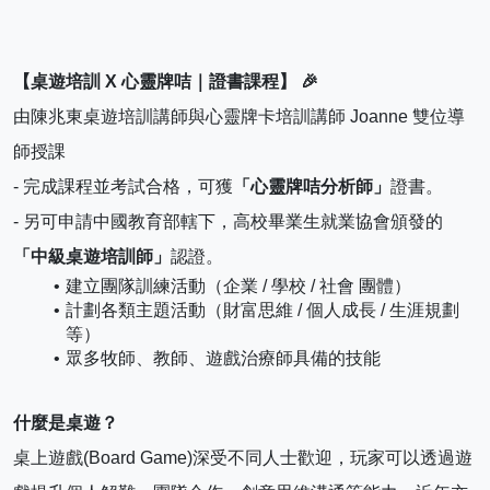
【桌遊培訓 X 心靈牌咭｜證書課程】 🎉
由陳兆東桌遊培訓講師與心靈牌卡培訓講師 Joanne 雙位導
師授課
- 完成課程並考試合格，可獲
「心靈牌咭分析師」
證書。
- 另可申請中國教育部轄下，高校畢業生就業協會頒發的
「中級桌遊培訓師」
認證。
建立團隊訓練活動（企業 / 學校 / 社會 團體）
計劃各類主題活動（財富思維 / 個人成長 / 生涯規劃 
等）
眾多牧師、教師、遊戲治療師具備的技能
什麼是桌遊？
桌上遊戲(Board Game)深受不同人士歡迎，玩家可以透過遊