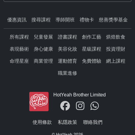
優惠資訊
搜尋課程
導師開班
禮物卡
慈善獎學基金
所有課程
兒童發展
證書課程
創作工藝
烘焙飲食
表現藝術
身心健康
美容化妝
星級課程
投資理財
命理星座
商業管理
運動體育
免費體驗
網上課程
職業進修
HotYeah Brother Limited
使用條款
私隱政策
聯絡我們
© HotYeah 2026