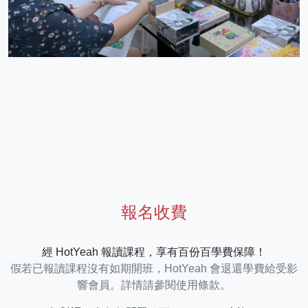
報名收費
經 HotYeah 報讀課程，享有百份百學費保障！
假若已報讀課程沒有如期開班，HotYeah 會退還學費給受影
響會員。詳情請參閱使用條款。